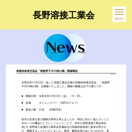
長野溶接工業会
MENU
溶接技術者交流会「溶接男子2019秋の陣」開催報告
2021/07/07
令和元年11月22日（金）に溶接工業会主催の溶接技術者交流会、「溶接男
子2019秋の陣」を開催いたしました。開催の概要は以下の通りです。
■ 開催日時 令和元年11月22日（金） 19：00～
■ 会場 ダイニングバー CREW(クルー)
■ 参加人数 31名 （目標30名）
前月の災害を受け開催の再考も考えましたが、明日に向かい進んでいくた
めの一つの機会にしていこうということで、本年も長野溶接工業会各社、
並びに長野商工会議所工業部会所属各社の溶接技術者達に参加を呼びか
け、開催することにいたしました。冒頭、飯田会長のあいさつののち、本