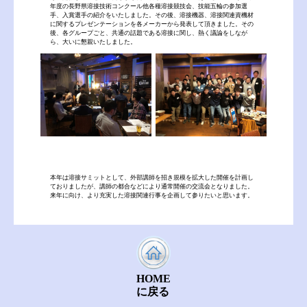
年度の長野県溶接技術コンクール他各種溶接競技会、技能五輪の参加選
手、入賞選手の紹介をいたしました。その後、溶接機器、溶接関連資機材
に関するプレゼンテーションを各メーカーから発表して頂きました。その
後、各グループごと、共通の話題である溶接に関し、熱く議論をしなが
ら、大いに懇親いたしました。
本年は溶接サミットとして、外部講師を招き規模を拡大した開催を計画し
ておりましたが、講師の都合などにより通常開催の交流会となりました。
来年に向け、より充実した溶接関連行事を企画して参りたいと思います。
HOME
に戻る