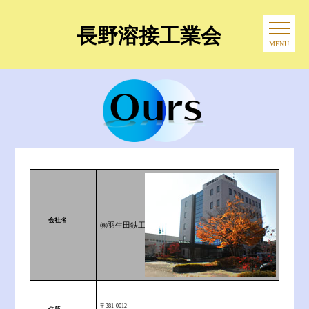
長野溶接工業会
MENU
会社名
㈱羽生田鉄工所
〒381-0012